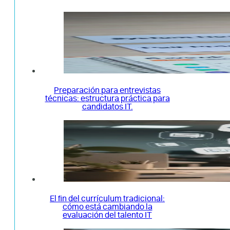
Preparación para entrevistas
técnicas: estructura práctica para
candidatos IT.
El fin del currículum tradicional:
cómo está cambiando la
evaluación del talento IT