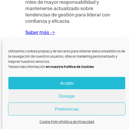
roles de mayor responsabilidad y
mantenerse actualizado sobre
tendencias de gestión para liderar con
confianza y eficacia.
Saber más ->
¿Qué es el feedback
constructivo y cómo
Utilizamos cookies propias y de terceros para obtener datos estadísticos de
la navegación de nuestros usuarios, ofrecer marketing personalizado y
implementarlo
mejorar nuestros servicios.
correctamente?
Tienes más información
en nuestra Política de Cookies
El feedback constructivo es una
Acepto
retroalimentación clara y respetuosa
que busca mejorar el desempeño de
una persona, resaltando áreas de
Denegar
mejora junto con propuestas concretas.
Para implementarlo correctamente, es
Preferencias
importante ser específico, centrarse en
hechos, mantener un tono positivo y
Cookie Policy
Política de Privacidad
proporcionar recomendaciones