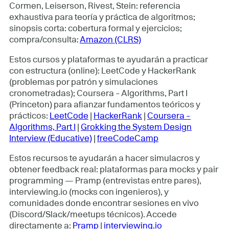
Cormen, Leiserson, Rivest, Stein: referencia
exhaustiva para teoría y práctica de algoritmos;
sinopsis corta: cobertura formal y ejercicios;
compra/consulta:
Amazon (CLRS)
Estos cursos y plataformas te ayudarán a practicar
con estructura (online): LeetCode y HackerRank
(problemas por patrón y simulaciones
cronometradas); Coursera – Algorithms, Part I
(Princeton) para afianzar fundamentos teóricos y
prácticos:
LeetCode
|
HackerRank
|
Coursera –
Algorithms, Part I
|
Grokking the System Design
Interview (Educative)
|
freeCodeCamp
Estos recursos te ayudarán a hacer simulacros y
obtener feedback real: plataformas para mocks y pair
programming — Pramp (entrevistas entre pares),
interviewing.io (mocks con ingenieros), y
comunidades donde encontrar sesiones en vivo
(Discord/Slack/meetups técnicos). Accede
directamente a:
Pramp
|
interviewing.io