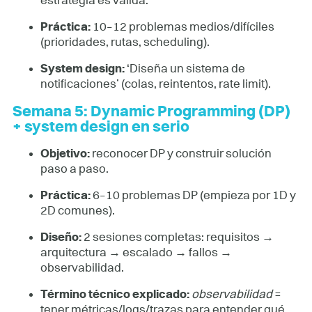
estrategia es válida.
Práctica:
10–12 problemas medios/difíciles
(prioridades, rutas, scheduling).
System design:
‘Diseña un sistema de
notificaciones’ (colas, reintentos, rate limit).
Semana 5: Dynamic Programming (DP)
+ system design en serio
Objetivo:
reconocer DP y construir solución
paso a paso.
Práctica:
6–10 problemas DP (empieza por 1D y
2D comunes).
Diseño:
2 sesiones completas: requisitos →
arquitectura → escalado → fallos →
observabilidad.
Término técnico explicado:
observabilidad
=
tener métricas/logs/trazas para entender qué