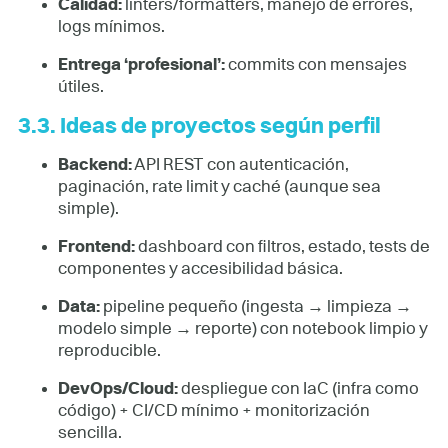
Calidad:
linters/formatters, manejo de errores,
logs mínimos.
Entrega ‘profesional’:
commits con mensajes
útiles.
3.3. Ideas de proyectos según perfil
Backend:
API REST con autenticación,
paginación, rate limit y caché (aunque sea
simple).
Frontend:
dashboard con filtros, estado, tests de
componentes y accesibilidad básica.
Data:
pipeline pequeño (ingesta → limpieza →
modelo simple → reporte) con notebook limpio y
reproducible.
DevOps/Cloud:
despliegue con IaC (infra como
código) + CI/CD mínimo + monitorización
sencilla.