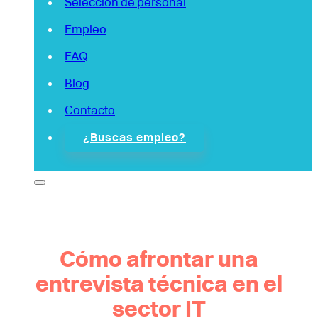
Selección de personal
Empleo
FAQ
Blog
Contacto
¿Buscas empleo?
Cómo afrontar una
entrevista técnica en el
sector IT