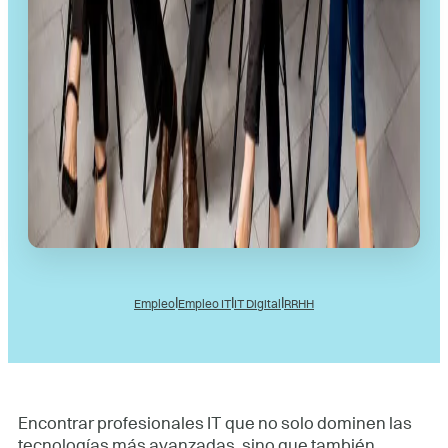
l
l
l
Empleo
Empleo IT
IT Digital
RRHH
Encontrar profesionales IT que no solo dominen las
tecnologías más avanzadas, sino que también