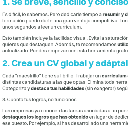
1. Sé breve, sencillo y concis
Es difícil, lo sabemos. Pero dedicarle tiempo a
resumir y d
formación puede darte una gran ventaja competitiva. Te
unos segundos a leer un currículum.
Esto también incluye la facilidad visual. Evita la saturació
quieres que destaquen. Además, te recomendamos
util
actualizado. Puedes empezar con esta herramienta gratu
2. Crea un CV global y adáptal
Cada “maestrillo” tiene su librillo. Trabajar un
currículum 
distintas candidaturas a las que optas. Elimina toda herr
Categoriza y
destaca tus habilidades
(sin exagerar) segú
3. Cuenta tus logros, no funciones
Las empresas ya conocen las tareas asociadas a un puest
destaques los logros que has obtenido
en lugar de dedica
ese puesto. Por ejemplo, si has desarrollado una herram