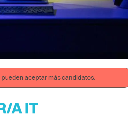
se pueden aceptar más candidatos.
/A IT