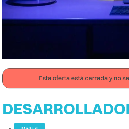
Esta oferta está cerrada y no 
DESARROLLADOR
Madrid