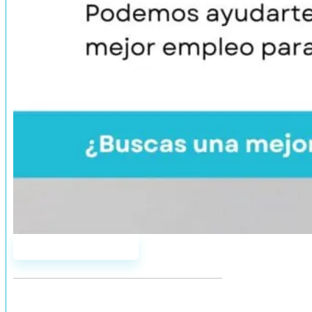
Únete a AddYou