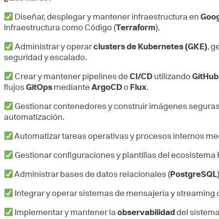
Diseñar, desplegar y mantener infraestructura en
Goog
Infraestructura como Código (
Terraform
).
Administrar y operar
clusters de Kubernetes (GKE)
, g
seguridad y escalado.
Crear y mantener pipelines de
CI/CD
utilizando
GitHub
flujos
GitOps
mediante
ArgoCD
o
Flux
.
Gestionar contenedores y construir imágenes segura
automatización.
Automatizar tareas operativas y procesos internos m
Gestionar configuraciones y plantillas del ecosistema
Administrar bases de datos relacionales (
PostgreSQL
Integrar y operar sistemas de mensajería y streamin
Implementar y mantener la
observabilidad
del sistem