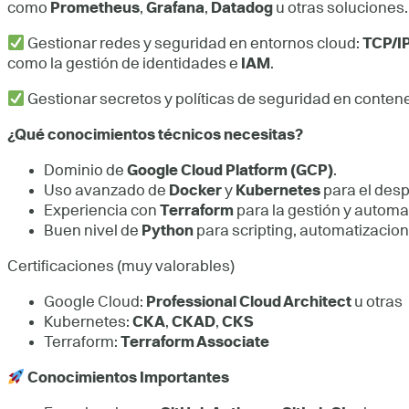
como
Prometheus
,
Grafana
,
Datadog
u otras soluciones.
Gestionar redes y seguridad en entornos cloud:
TCP/IP
como la gestión de identidades e
IAM
.
Gestionar secretos y políticas de seguridad en conten
¿Qué conocimientos técnicos necesitas?
Dominio de
Google Cloud Platform (GCP)
.
Uso avanzado de
Docker
y
Kubernetes
para el desp
Experiencia con
Terraform
para la gestión y automat
Buen nivel de
Python
para scripting, automatizacion
Certificaciones (muy valorables)
Google Cloud:
Professional Cloud Architect
u otras
Kubernetes:
CKA
,
CKAD
,
CKS
Terraform:
Terraform Associate
Conocimientos Importantes