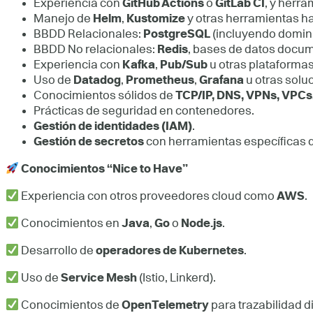
Experiencia con
GitHub Actions
o
GitLab CI
, y herr
Manejo de
Helm
,
Kustomize
y otras herramientas ha
BBDD Relacionales:
PostgreSQL
(incluyendo domini
BBDD No relacionales:
Redis
, bases de datos docum
Experiencia con
Kafka
,
Pub/Sub
u otras plataformas
Uso de
Datadog
,
Prometheus
,
Grafana
u otras solu
Conocimientos sólidos de
TCP/IP, DNS, VPNs, VPCs,
Prácticas de seguridad en contenedores.
Gestión de identidades (IAM)
.
Gestión de secretos
con herramientas específicas 
Conocimientos “Nice to Have”
Experiencia con otros proveedores cloud como
AWS
.
Conocimientos en
Java
,
Go
o
Node.js
.
Desarrollo de
operadores de Kubernetes
.
Uso de
Service Mesh
(Istio, Linkerd).
Conocimientos de
OpenTelemetry
para trazabilidad di