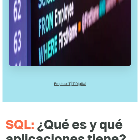
l
Empleo IT
IT Digital
SQL:
¿Qué es y qué
aplicaciones tiene?