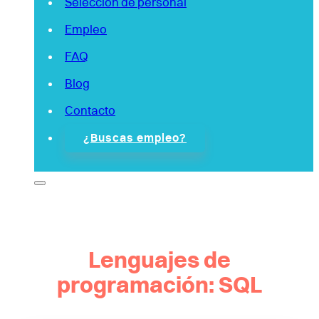
Selección de personal
Empleo
FAQ
Blog
Contacto
¿Buscas empleo?
Lenguajes de
programación: SQL