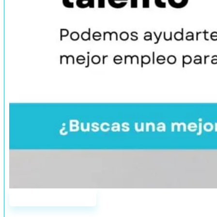
Únete a AddYou