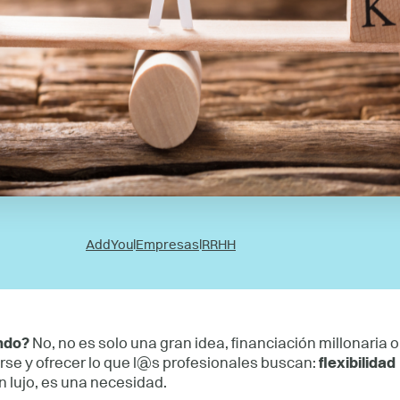
AddYou
l
Empresas
l
RRHH
ndo?
No, no es solo una gran idea, financiación millonaria o
rse y ofrecer lo que l@s profesionales buscan:
flexibilidad
un lujo, es una necesidad.