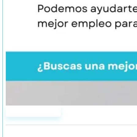
Únete a AddYou