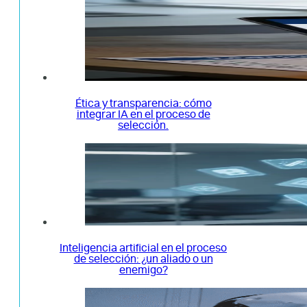
Ética y transparencia: cómo
integrar IA en el proceso de
selección.
Inteligencia artificial en el proceso
de selección: ¿un aliado o un
enemigo?