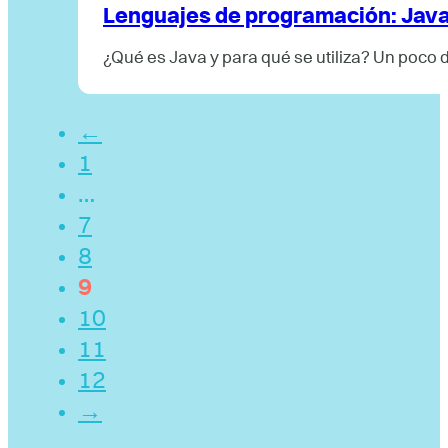
Lenguajes de programación: Jav
¿Qué es Java y para qué se utiliza? Un poco 
←
1
…
7
8
9
10
11
12
→