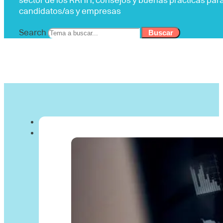
sector de los RRHH, consejos y buenas prácticas par
candidatos/as y empresas
Search
Buscar