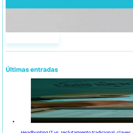
Únete a AddYou
Últimas entradas
Headhunting IT vs. reclutamiento tradicional: claves