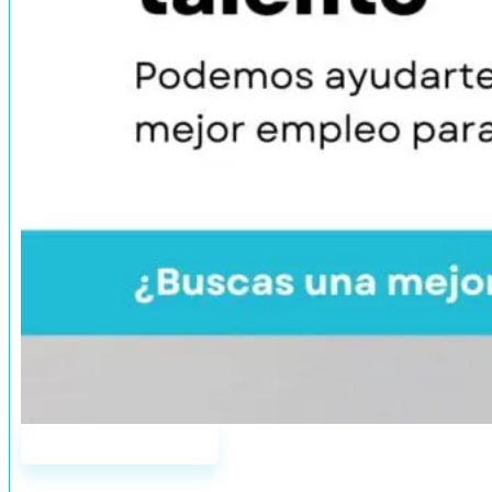
Únete a AddYou